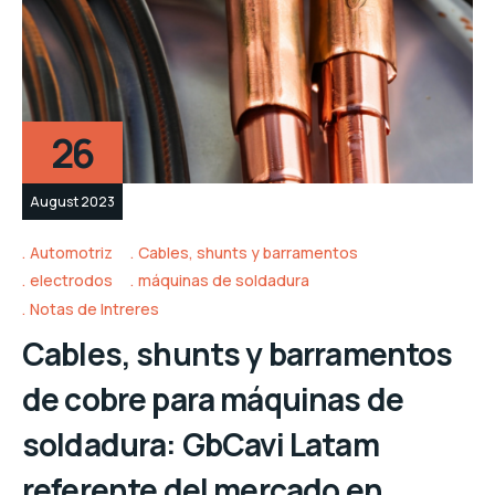
26
August 2023
Automotriz
Cables, shunts y barramentos
electrodos
máquinas de soldadura
Notas de Intreres
Cables, shunts y barramentos
de cobre para máquinas de
soldadura: GbCavi Latam
referente del mercado en