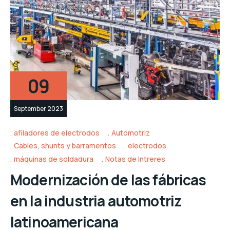
09
September 2023
afiladores de electrodos
Automotriz
Cables, shunts y barramentos
electrodos
máquinas de soldadura
Notas de Intreres
Modernización de las fábricas
en la industria automotriz
latinoamericana