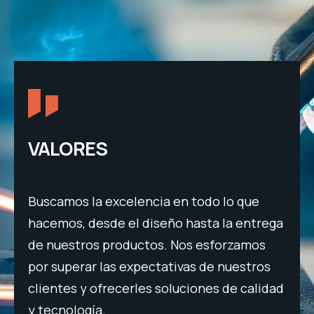
VALORES
Buscamos la excelencia en todo lo que
Fom
hacemos, desde el diseño hasta la entrega
mej
 la
de nuestros productos. Nos esforzamos
com
odos
por superar las expectativas de nuestros
ten
clientes y ofrecerles soluciones de calidad
des
de
y tecnología.
ada