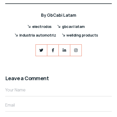
By
GbCabi Latam
electrodos
gbcavi latam
industria automotriz
wellding products
Leave a Comment
Your Name
Email