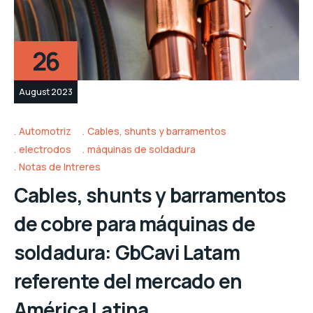
26
August 2023
Automotriz
Cables, shunts y barramentos
electrodos
máquinas de soldadura
Notas de Intreres
Cables, shunts y barramentos
de cobre para máquinas de
soldadura: GbCavi Latam
referente del mercado en
América Latina