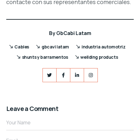
contacte con sus representantes comerciales.
By
GbCabi Latam
Cables
gbcavi latam
industria automotriz
shunts y barramentos
wellding products
Leave a Comment
Your Name