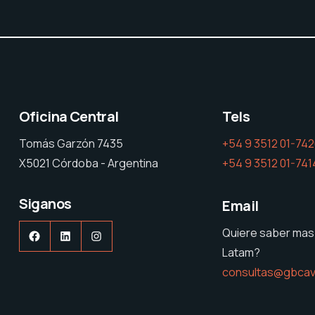
Oficina Central
Tels
Tomás Garzón 7435
+54 9 3512 01-74
X5021 Córdoba - Argentina
+54 9 3512 01-741
Siganos
Email
Quiere saber mas
Facebook
LinkedIn
Instagram
Latam?
consultas@gbcav